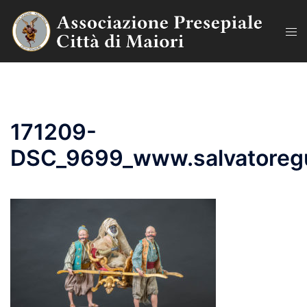
Vai
al
Mos
contenuto
men
171209-
DSC_9699_www.salvatoreg