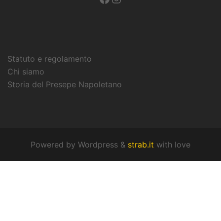
Statuto e regolamento
Chi siamo
Storia del Presepe Napoletano
Powered by
Wordpress
&
strab.it
with
love