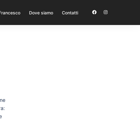
 Francesco
Dove siamo
Contatti
one
ra:
e