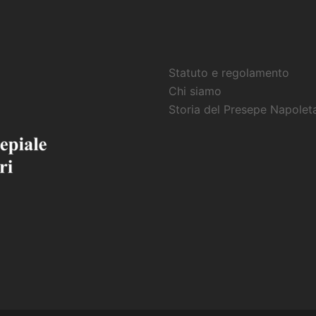
Statuto e regolamento
Chi siamo
Storia del Presepe Napolet
ok
gram