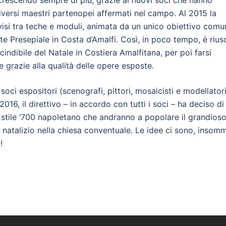
crescendo sempre di più, grazie ai nuovi soci che hanno
diversi maestri partenopei affermati nel campo. Al 2015 la
visi tra teche e moduli, animata da un unico obiettivo comu
te Presepiale in Costa d’Amalfi. Così, in poco tempo, è rius
dibile del Natale in Costiera Amalfitana, per poi farsi
e grazie alla qualità delle opere esposte.
 soci espositori (scenografi, pittori, mosaicisti e modellatori
2016, il direttivo – in accordo con tutti i soci – ha deciso di
 stile ‘700 napoletano che andranno a popolare il grandios
atalizio nella chiesa conventuale. Le idee ci sono, insom
!