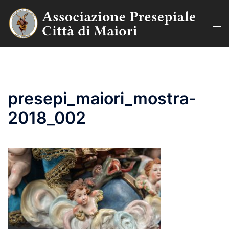
Vai
al
Mos
contenuto
men
presepi_maiori_mostra-
2018_002