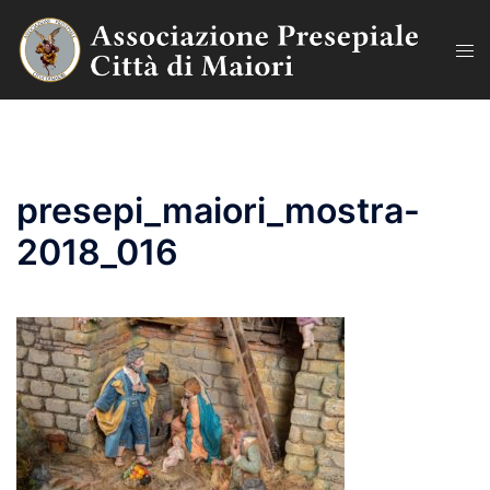
Vai
al
Mos
contenuto
men
presepi_maiori_mostra-
2018_016